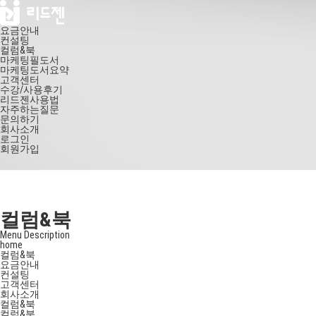
요금안내
컨설팅
컬럼&북
마케팅필도서
마케팅도서요약
고객센터
수강/사용후기
리드젠사용법
자주하는질문
문의하기
회사소개
로그인
회원가입
컬럼&북
Menu Description
home
컬럼&북
요금안내
컨설팅
고객센터
회사소개
컬럼&북
컬럼&북