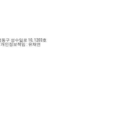
성동구 성수일로 10, 1203호
호
개인정보책임 : 유채연