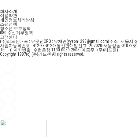
회사소개
이용약관
개인정보처리방침
스팸정책
청소년 보호정책
080 수신거부정책
고객센터
(주)리드젠
대표 : 유문진
CPO : 유채연(yyeon1293@gmail.com)
주소 : 서울시 
사업자등록번호 : 412-88-01248
통신판매업신고 : 제2020-서울성동-01072
TEL. . ()
계좌번호 : 수협은행 1130-0059-2505 (예금주 : (주)리드젠)
Copyright 1997(c) (주)리드젠 All rights reserved.